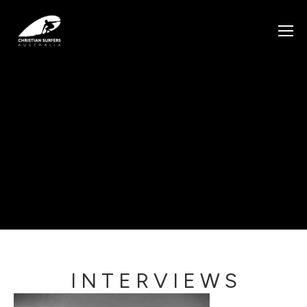
I N T E R V I E W S